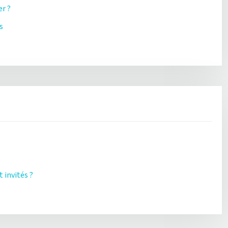
er ?
s
 invités ?